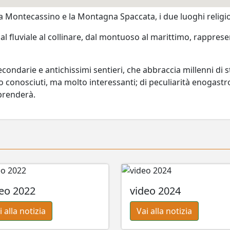
 Montecassino e la Montagna Spaccata, i due luoghi religiosi
l fluviale al collinare, dal montuoso al marittimo, rapprese
ondarie e antichissimi sentieri, che abbraccia millenni di s
oco conosciuti, ma molto interessanti; di peculiarità enogas
rprenderà.
eo 2022
video 2024
i alla notizia
Vai alla notizia